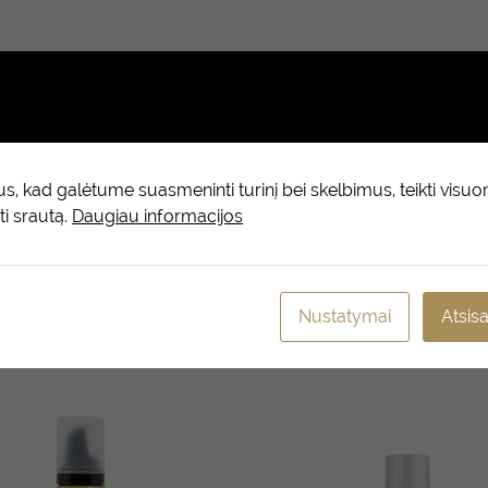
epimai (0)
esio. Plaukai tampa purūs, suteikia apimties, tekstūros ir vidutinės
olimeras yra specialiai sukurtas taip, kad būtų pasiektas krištolo s
 kad galėtume suasmeninti turinį bei skelbimus, teikti visu
 yra turtingas antioksidantų, vitaminų A ir E, cinko ir silicio dioksi
ti srautą.
Daugiau informacijos
kams blizgesio ir švelnumo.
Nustatymai
Atsisa