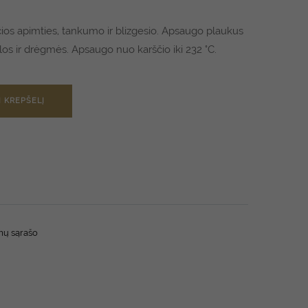
čios apimties, tankumo ir blizgesio. Apsaugo plaukus
los ir drėgmės. Apsaugo nuo karščio iki 232 °C.
Į KREPŠELĮ
imų sąrašo