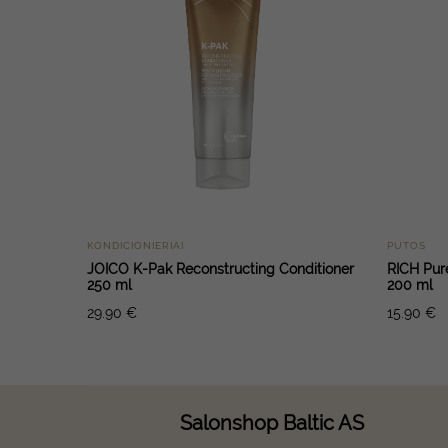
KONDICIONIERIAI
PUTOS
JOICO K-Pak Reconstructing Conditioner
RICH Pur
250 ml
200 ml
29.90
€
15.90
€
Salonshop Baltic AS