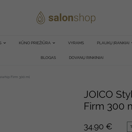
S
KŪNO PRIEŽIŪRA
VYRAMS
PLAUKŲ ĮRANKIAI
BLOGAS
DOVANŲ RINKINIAI
oiwhip Firm 300 ml
JOICO Styl
Firm 300 
34.90
€