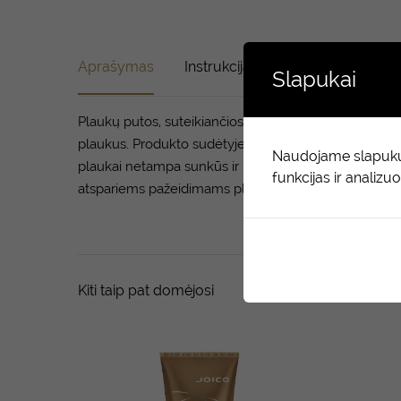
Aprašymas
Instrukcija
Sudėtis
Atsili
Slapukai
Plaukų putos, suteikiančios apimties, tankumo ir blizg
plaukus. Produkto sudėtyje esantis apimties didinimo p
Naudojame slapukus,
plaukai netampa sunkūs ir lipnūs. Moringos sėklų aliejus
funkcijas ir analizuo
atspariems pažeidimams plaukams), suteikiantis plau
Kiti taip pat domėjosi