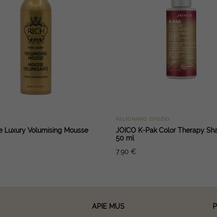
KELIONINIO DYDŽIO
e Luxury Volumising Mousse
JOICO K-Pak Color Therapy S
50 ml
7.90
€
APIE MUS
P