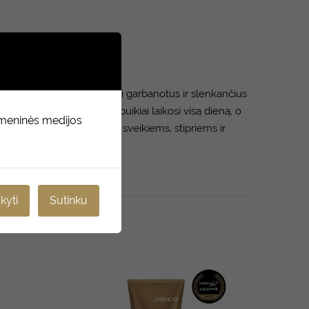
 fiksacijos. Padeda išlyginti garbanotus ir slenkančius
kaidrumo efektas, kuris puikiai laikosi visą dieną, o
omeninės medijos
do šaltinis (visa tai būtina sveikiems, stipriems ir
kyti
Sutinku