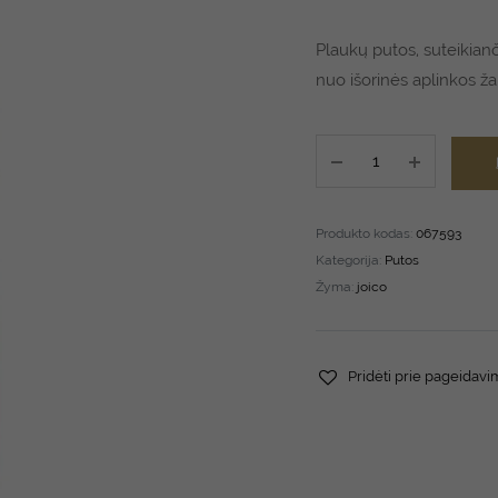
Plaukų putos, suteikian
nuo išorinės aplinkos ža
JOICO
Style
&
Finish
Produkto kodas:
067593
Joiwhip
Kategorija:
Putos
Firm
Žyma:
joico
300
ml
quantity
Pridėti prie pageidav