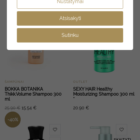
Nustatymai
SKAITYTI
SKAITYTI
DAUGIAU
DAUGIAU
Atsisakyti
Sutinku
ŠAMPŪNAI
OUTLET
BOKKA BOTANIKA
SEXY HAIR Healthy
Thikk.Volume Shampoo 300
Moisturizing Shampoo 300 ml
ml
*
25.90
€
15.54
€
20.90
€
-
40
%
SKAITYTI