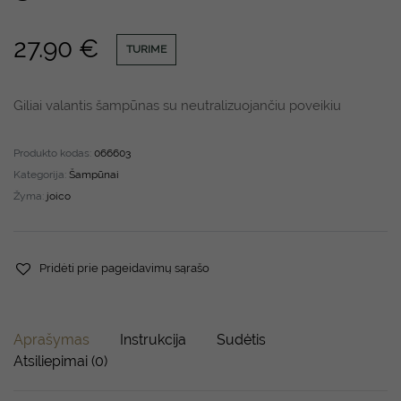
27.90
€
TURIME
Giliai valantis šampūnas su neutralizuojančiu poveikiu
Produkto kodas:
066603
Kategorija:
Šampūnai
Žyma:
joico
Pridėti prie pageidavimų sąrašo
Aprašymas
Instrukcija
Sudėtis
Atsiliepimai (0)