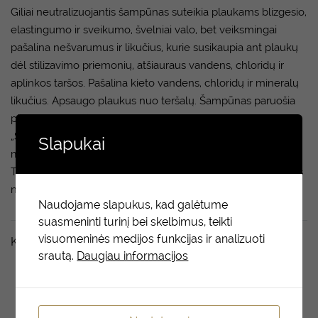
Giliai neutralizuojantis šampūnas suteikia plaukams blizgesio,
elastingumo ir sveikumo, švelniai valo, bet veiksmingai
pašalina nešvarumus ir likučius, kurie susikaupia ant plaukų
dėl stilizavimo priemonių, atšiauraus vandens, chloridų ir
aplinkos taršos. Pašalina kieto vandens, chloridų ir mineralų
likučius. Apsaugo plaukus nuo teršalų. Šampūnas paruošia
plaukus kruopščiam plaukų struktūros atkūrimui. Unikali
„SmartRelease” technologija palaipsniui išlaisvina veikliąsias
Slapukai
medžiagas (keratiną, argininą, erškėtuogių aliejų) į plaukus.
Taip galima išvengti pažeidimų ir apsaugoti visų tipų plaukus
nuo kasdienių pažeidimų.
Naudojame slapukus, kad galėtume
suasmeninti turinį bei skelbimus, teikti
visuomeninės medijos funkcijas ir analizuoti
Kiti taip pat domėjosi
srautą.
Daugiau informacijos