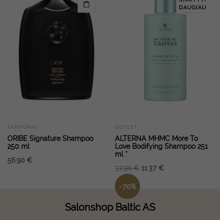
DAUGIAU
ŠAMPŪNAI
OUTLET
ORIBE Signature Shampoo
ALTERNA MHMC More To
250 ml
Love Bodifying Shampoo 251
ml *
56.90
€
37.90
€
11.37
€
-
70
%
Salonshop Baltic AS