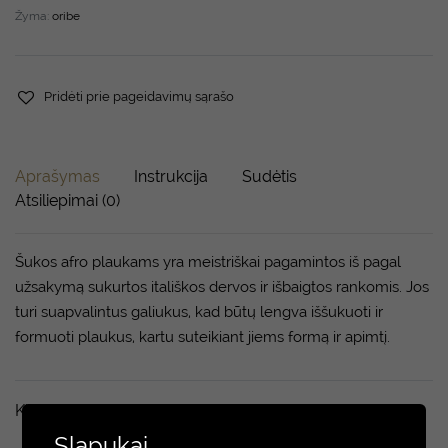
Žyma:
oribe
Pridėti prie pageidavimų sąrašo
Aprašymas
Instrukcija
Sudėtis
Atsiliepimai (0)
Šukos afro plaukams yra meistriškai pagamintos iš pagal
užsakymą sukurtos itališkos dervos ir išbaigtos rankomis. Jos
turi suapvalintus galiukus, kad būtų lengva iššukuoti ir
formuoti plaukus, kartu suteikiant jiems formą ir apimtį.
Kiti taip pat domėjosi
Slapukai