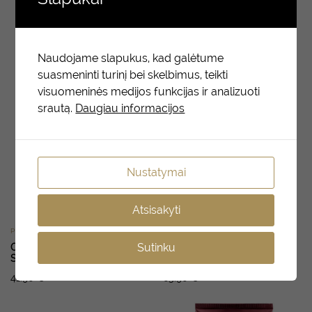
Naudojame slapukus, kad galėtume
suasmeninti turinį bei skelbimus, teikti
visuomeninės medijos funkcijas ir analizuoti
srautą.
Daugiau informacijos
Nustatymai
Atsisakyti
PURŠKIKLIAI
KONDICIONIERIAI
Sutinku
ORIBE Maximista Thickening
ORIBE Gold Lust Repair &
Spray 200 ml
Restore Conditioner 200 ml
41.90
€
63.90
€