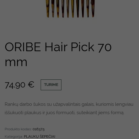
ORIBE Hair Pick 70
mm
74.90
€
TURIME
Rankų darbo šukos su užapvalintais galais, kuriomis lengviau
iššukuoti plaukus ir juos formuoti, suteikiant jiems formą.
Produkto kodas:
016375
Kategorija:
PLAUKŲ ŠEPEČIAI