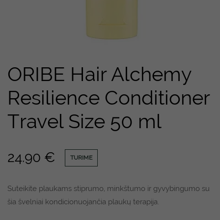
ORIBE Hair Alchemy
Resilience Conditioner
Travel Size 50 ml
24.90
€
TURIME
Suteikite plaukams stiprumo, minkštumo ir gyvybingumo su
šia švelniai kondicionuojančia plaukų terapija.