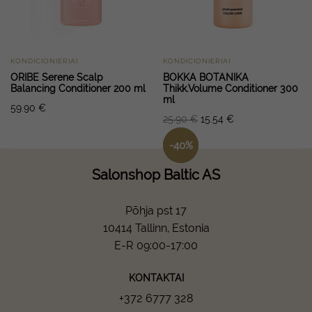
KONDICIONIERIAI
KONDICIONIERIAI
ORIBE Serene Scalp
BOKKA BOTANIKA
Balancing Conditioner 200 ml
Thikk.Volume Conditioner 300
ml
59.90
€
25.90
€
15.54
€
-
40
%
Salonshop Baltic AS
Põhja pst 17
10414 Tallinn, Estonia
E-R 09:00-17:00
KONTAKTAI
+372 6777 328