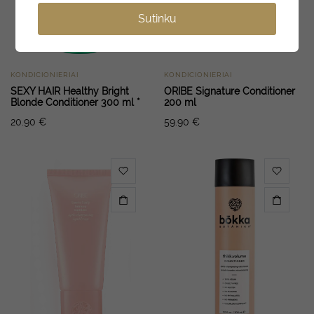
Sutinku
KONDICIONIERIAI
KONDICIONIERIAI
SEXY HAIR Healthy Bright
ORIBE Signature Conditioner
Blonde Conditioner 300 ml *
200 ml
20.90
€
59.90
€