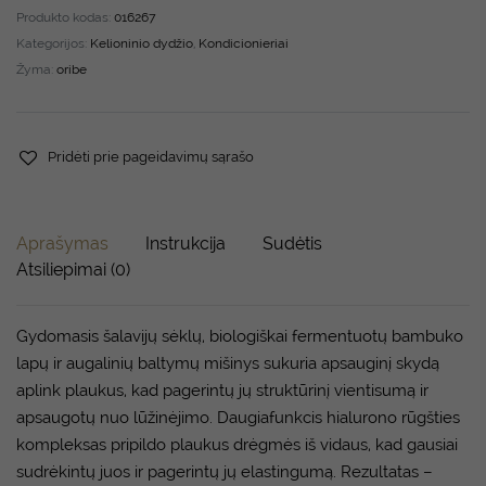
Produkto kodas:
016267
Kategorijos:
Kelioninio dydžio
,
Kondicionieriai
Žyma:
oribe
Pridėti prie pageidavimų sąrašo
Aprašymas
Instrukcija
Sudėtis
Atsiliepimai (0)
Gydomasis šalavijų sėklų, biologiškai fermentuotų bambuko
lapų ir augalinių baltymų mišinys sukuria apsauginį skydą
aplink plaukus, kad pagerintų jų struktūrinį vientisumą ir
apsaugotų nuo lūžinėjimo. Daugiafunkcis hialurono rūgšties
kompleksas pripildo plaukus drėgmės iš vidaus, kad gausiai
sudrėkintų juos ir pagerintų jų elastingumą. Rezultatas –