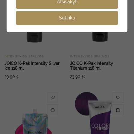
Atsisakyti
Sutinku
INTENSYVIOS SPALVOS
INTENSYVIOS SPALVOS
JOICO K-Pak Intensity Silver
JOICO K-Pak Intensity
Ice 118 ml
Titanium 118 ml
23.90
€
23.90
€