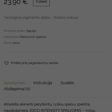
23.90
€
TURIME
Tiesioginio pigmento dažai – Rožinis auksas
Produkto kodas:
094192
Kategorija:
Intensyvios spalvos
Žyma:
joico
Pridėti prie pageidavimų sąrašo
Aprašymas
Instrukcija
Sudėtis
Atsiliepimai (0)
Atraskite akinantį paryškintų, ryškių spalvų spektrą,
naudodamiesi JOICO INTENSITY SPALVOMIS – mūsų