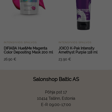
INTENSYVIOS SPALVOS
INTENSYVIOS SPALVOS
DIFIABA Hue&Me Magenta
JOICO K-Pak Intensity
Color Depositing Mask 200 ml
Amethyst Purple 118 ml
26.90
€
23.90
€
Salonshop Baltic AS
Põhja pst 17
10414 Tallinn, Estonia
E-R 09:00-17:00