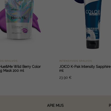
IOS SPALVOS
INTENSYVIOS SPALVOS
Hue&Me Wild Berry Color
JOICO K-Pak Intensity Sapphire
ng Mask 200 ml
ml
23.90
€
APIE MUS
P