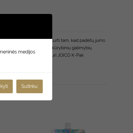
ncentruoti pigmentai, sukurti tam, kad padėtų jums
es turinį, siekiant neribotų kūrybinių galimybių.
omeninės medijos
yškų rezultatą. Sudėtyje turi JOICO K-Pak
kyti
Sutinku