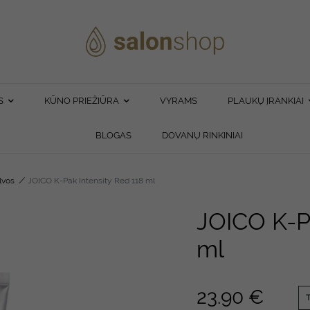
S
KŪNO PRIEŽIŪRA
VYRAMS
PLAUKŲ ĮRANKIAI
BLOGAS
DOVANŲ RINKINIAI
lvos
/
JOICO K-Pak Intensity Red 118 ml
JOICO K-Pa
ml
23.90
€