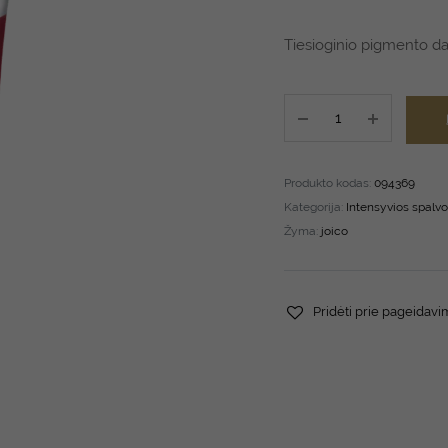
Tiesioginio pigmento d
JOICO
K-
Pak
Intensity
Produkto kodas:
094369
Red
Kategorija:
Intensyvios spalv
118
Žyma:
joico
ml
quantity
Pridėti prie pageidav