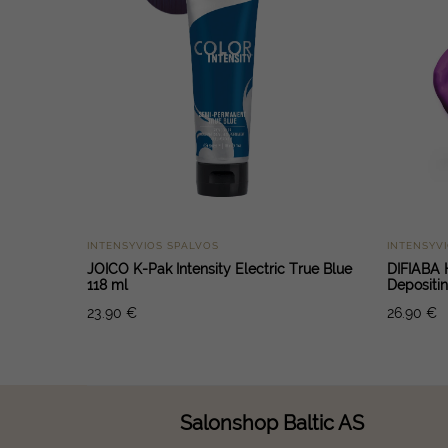
INTENSYVIOS SPALVOS
INTENSYV
JOICO K-Pak Intensity Electric True Blue
DIFIABA 
118 ml
Depositi
23.90
€
26.90
€
Salonshop Baltic AS