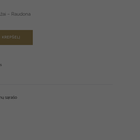
ažai – Raudona
Į KREPŠELĮ
os
imų sąrašo