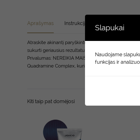
Aprašymas
Instrukcija
Sudėtis
Atsili
Slapukai
Atraskite akinantį paryškintų, ryškių spalvų spekt
sukurti geriausius rezultatus, išliekančius iki 20 ir da
Naudojame slapukus,
Privalumas: NEREIKIA MAIŠYTI SU EMULSIJA! Nauda ir 
funkcijas ir analizuo
Quadramine Complex, kuris atkuria plaukus ir suteikia
Kiti taip pat domėjosi