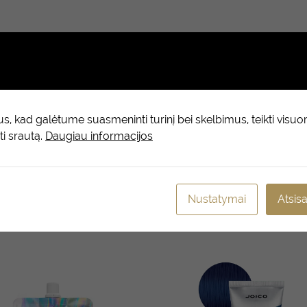
epimai (0)
rą, naudodamiesi JOICO INTENSITY SPALVOMIS – mūsų intensyviai ko
ugiau plovimų. Galite maišyti atspalvius tarpusavyje pagal jūsų širdi
 kad galėtume suasmeninti turinį bei skelbimus, teikti visu
technologija: ypač koncentruoti pigmentai užtikrina ypatingai r
ti srautą.
Daugiau informacijos
 jiems blizgesio.
Nustatymai
Atsisa