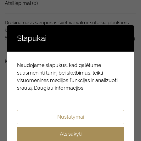
Atsiliepimai (0)
Drėkinamasis šampūnas švelniai valo ir suteikia plaukams
šilkinio švelnumo bei žvilgesio. Sudėtyje yra alavijo, kuris
Slapukai
žinomas dėl savo drėkinamųjų ir kondicionuojamųjų savybių.
Kiti taip pat domėjosi
Naudojame slapukus, kad galėtume
suasmeninti turinį bei skelbimus, teikti
visuomeninės medijos funkcijas ir analizuoti
srautą.
Daugiau informacijos
Nustatymai
Atsisakyti