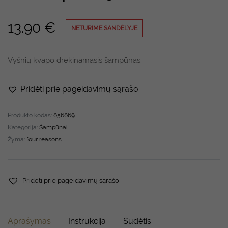
13.90
€
NETURIME SANDĖLYJE
Vyšnių kvapo drėkinamasis šampūnas.
Pridėti prie pageidavimų sąrašo
Produkto kodas:
056069
Kategorija:
Šampūnai
Žyma:
four reasons
Pridėti prie pageidavimų sąrašo
Aprašymas
Instrukcija
Sudėtis