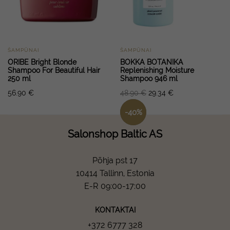
ŠAMPŪNAI
ŠAMPŪNAI
ORIBE Bright Blonde
BOKKA BOTANIKA
Shampoo For Beautiful Hair
Replenishing Moisture
250 ml
Shampoo 946 ml
56.90
€
48.90
€
29.34
€
-
40
%
Salonshop Baltic AS
Põhja pst 17
10414 Tallinn, Estonia
E-R 09:00-17:00
KONTAKTAI
+372 6777 328