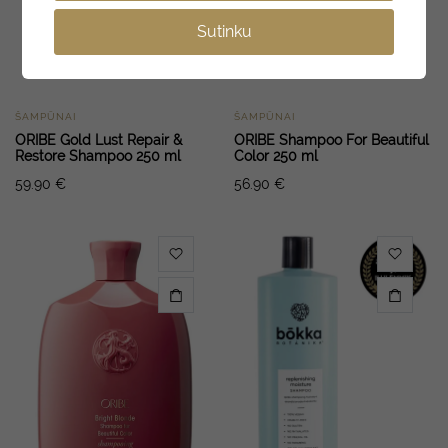
Sutinku
ŠAMPŪNAI
ŠAMPŪNAI
ORIBE Gold Lust Repair &
ORIBE Shampoo For Beautiful
Restore Shampoo 250 ml
Color 250 ml
59.90
€
56.90
€