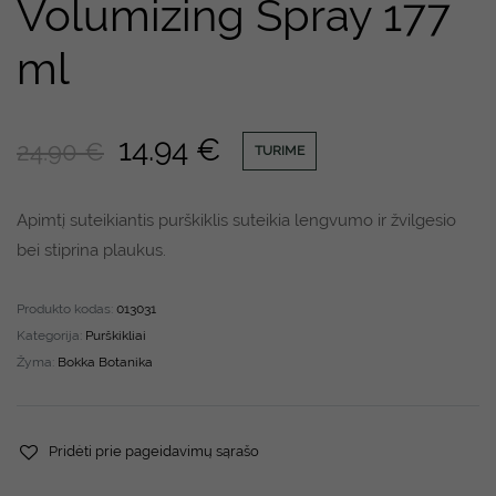
Volumizing Spray 177
ml
14.94
€
24.90
€
TURIME
Apimtį suteikiantis purškiklis suteikia lengvumo ir žvilgesio
bei stiprina plaukus.
Produkto kodas:
013031
Kategorija:
Purškikliai
Žyma:
Bokka Botanika
Pridėti prie pageidavimų sąrašo