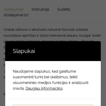
Aprašymas
Instrukcija
Sudėtis
Atsiliepimai (0)
Unikali silikono ir alkoholio neturinti formulė suteikia
nuostabios apimties ir storio kiekvienai plaukų sruogai, todėl
plaukai tampa pilnesni, storesni ir labiau blizga. „Blowdry
Boost“ sudėtyje esantys obuolių, cukranendrių ir žaliosios
Slapukai
arbatos ekstraktai suteikia plaukams lengvumo ir blizgesio
bei juos sustiprina. Taip pat išlaiko suformuotą šukuoseną ir
tekstūrą, nesulipina plaukų ir apsaugo nuo pleiskanojimo.
„COLORLOKK“ KOMPLEKSAS apsaugo ir išsaugo plaukų
Naudojame slapukus, kad galėtume
suasmeninti turinį bei skelbimus, teikti
spalvos gyvybingumą.
visuomeninės medijos funkcijas ir analizuoti
srautą.
Daugiau informacijos
Kiti taip pat domėjosi