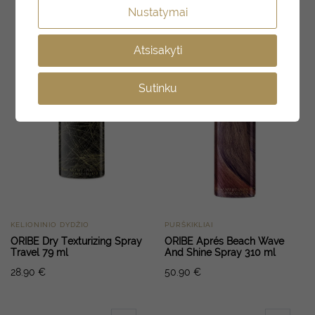
Nustatymai
SKAITYTI
Atsisakyti
DAUGIAU
Sutinku
KELIONINIO DYDŽIO
PURŠKIKLIAI
ORIBE Dry Texturizing Spray
ORIBE Aprés Beach Wave
Travel 79 ml
And Shine Spray 310 ml
28.90
€
50.90
€