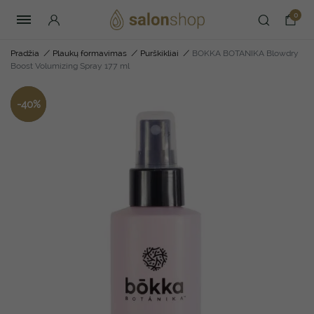
0
Pradžia
/
Plaukų formavimas
/
Purškikliai
/
BOKKA BOTANIKA Blowdry
Boost Volumizing Spray 177 ml
-
40
%