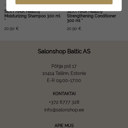
OUTLET
KONDICIONIERIAI
SEXY HAIR Healthy
SEXY HAIR Healthy
Moisturizing Shampoo 300 ml
Strengthening Conditioner
*
300 ml *
20.90
€
20.90
€
Salonshop Baltic AS
Põhja pst 17
10414 Tallinn, Estonia
E-R 09:00-17:00
KONTAKTAI
+372 6777 328
info@salonshop.ee
APIE MUS