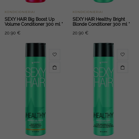
KONDICIONIERIAI
KONDICIONIERIAI
SEXY HAIR Big Boost Up
SEXY HAIR Healthy Bright
Volume Conditioner 300 ml *
Blonde Conditioner 300 ml *
20.90
€
20.90
€
n
ks
na
na