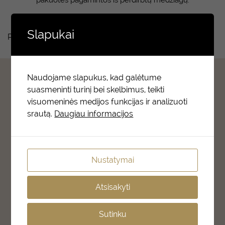
pakuotės pagamintos iš perdirbtų medžiagų.
Slapukai
Produktų nerasta.
Salonshop Baltic AS
Naudojame slapukus, kad galėtume
suasmeninti turinį bei skelbimus, teikti
visuomeninės medijos funkcijas ir analizuoti
Põhja pst 17
srautą.
Daugiau informacijos
10414 Tallinn, Estonia
E-R 09:00-17:00
KONTAKTAI
Nustatymai
+372 6777 328
info@salonshop.ee
Atsisakyti
APIE MUS
Sutinku
Apie