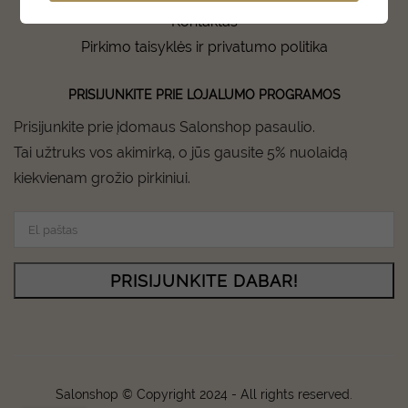
Kontaktas
Pirkimo taisyklės ir privatumo politika
PRISIJUNKITE PRIE LOJALUMO PROGRAMOS
Prisijunkite prie įdomaus Salonshop pasaulio.
Tai užtruks vos akimirką, o jūs gausite 5% nuolaidą
kiekvienam grožio pirkiniui.
PRISIJUNKITE DABAR!
Salonshop © Copyright 2024 - All rights reserved.