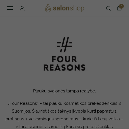
0
Plaukų svajonės tampa realybe.
„Four Reasons“ – tai plaukų kosmetikos prekės ženklas iš
Suomijos. Šiaurietiškos šaknys įkvepia kurti paprastus,
protingus ir veiksmingus sprendimus – kurie iš tiesų veikia –
ir tai atsispindi visame, ką kuria šis prekės ženklas.