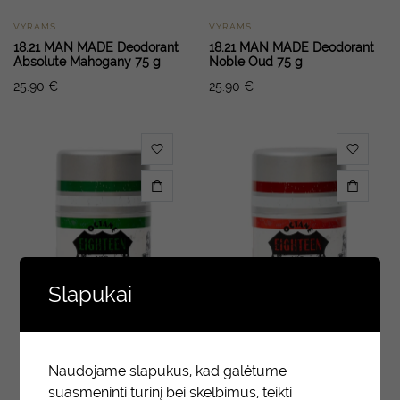
VYRAMS
VYRAMS
18.21 MAN MADE Deodorant
18.21 MAN MADE Deodorant
Absolute Mahogany 75 g
Noble Oud 75 g
25.90
€
25.90
€
Slapukai
Naudojame slapukus, kad galėtume
suasmeninti turinį bei skelbimus, teikti