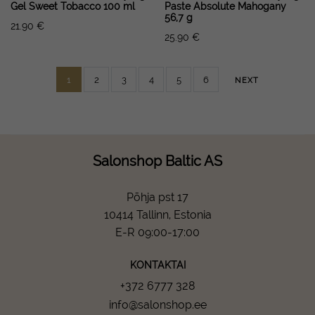
Gel Sweet Tobacco 100 ml
Paste Absolute Mahogany
56,7 g
21.90
€
25.90
€
1
2
3
4
5
6
NEXT
Salonshop Baltic AS
Põhja pst 17
10414 Tallinn, Estonia
E-R 09:00-17:00
KONTAKTAI
+372 6777 328
info@salonshop.ee