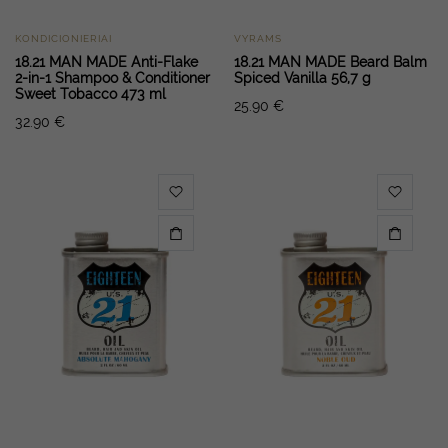
na
na
KONDICIONIERIAI
VYRAMS
18.21 MAN MADE Anti-Flake
18.21 MAN MADE Beard Balm
2-in-1 Shampoo & Conditioner
Spiced Vanilla 56,7 g
Sweet Tobacco 473 ml
25.90
€
32.90
€