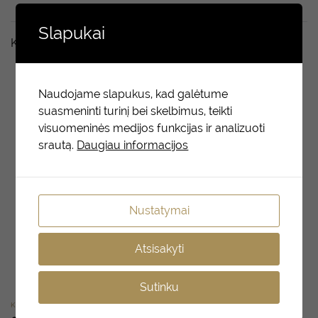
Slapukai
Kiti taip pat domėjosi
Naudojame slapukus, kad galėtume
suasmeninti turinį bei skelbimus, teikti
SKAITYTI
visuomeninės medijos funkcijas ir analizuoti
DAUGIAU
srautą.
Daugiau informacijos
Nustatymai
Atsisakyti
Sutinku
KELIONINIO DYDŽIO
PURŠKIKLIAI