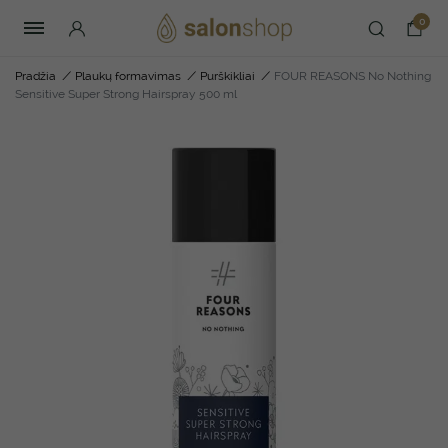
0
Pradžia
/
Plaukų formavimas
/
Purškikliai
/
FOUR REASONS No Nothing
Sensitive Super Strong Hairspray 500 ml