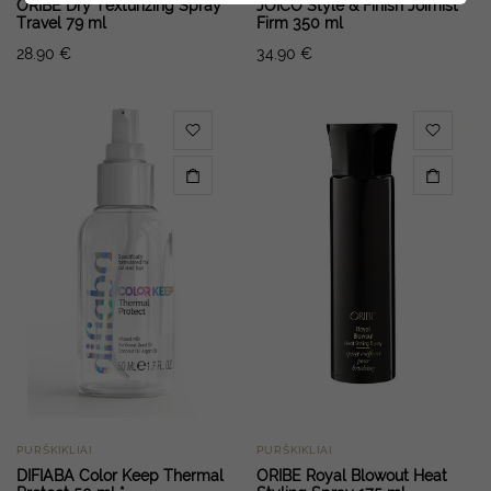
ORIBE Dry Texturizing Spray
JOICO Style & Finish Joimist
Travel 79 ml
Firm 350 ml
28.90
€
34.90
€
PURŠKIKLIAI
PURŠKIKLIAI
DIFIABA Color Keep Thermal
ORIBE Royal Blowout Heat