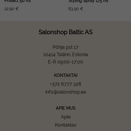
Protect 50 ml *
Styling Spray 175 ml
22.90
€
63.90
€
Salonshop Baltic AS
Põhja pst 17
10414 Tallinn, Estonia
E-R 09:00-17:00
KONTAKTAI
+372 6777 328
info@salonshop.ee
APIE MUS
Apie
Kontaktas