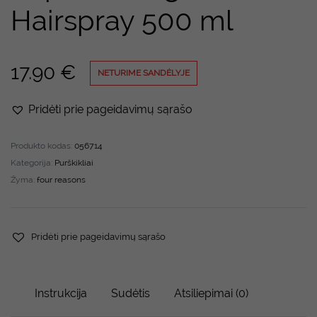
Hairspray 500 ml
17.90
€
NETURIME SANDĖLYJE
Pridėti prie pageidavimų sąrašo
Produkto kodas:
056714
Kategorija:
Purškikliai
Žyma:
four reasons
Pridėti prie pageidavimų sąrašo
Instrukcija
Sudėtis
Atsiliepimai (0)