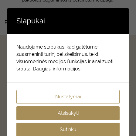
pakuotės pagamintos iš perdirbtų medžiagų.
Slapukai
Produktų nerasta.
Salonshop Baltic AS
Naudojame slapukus, kad galėtume
suasmeninti turinį bei skelbimus, teikti
visuomeninės medijos funkcijas ir analizuoti
Põhja pst 17
srautą.
Daugiau informacijos
10414 Tallinn, Estonia
E-R 09:00-17:00
KONTAKTAI
Nustatymai
+372 6777 328
info@salonshop.ee
Atsisakyti
APIE MUS
Sutinku
Apie