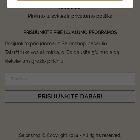
Kontaktas
Pirkimo taisyklės ir privatumo politika
PRISIJUNKITE PRIE LOJALUMO PROGRAMOS
Prisijunkite prie įdomaus Salonshop pasaulio.
Tai užtruks vos akimirką, o jūs gausite 5% nuolaidą
kiekvienam grožio pirkiniui.
PRISIJUNKITE DABAR!
Salonshop © Copyright 2024 - All rights reserved.