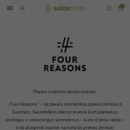
0
Plaukų svajonės tampa realybe.
„Four Reasons“ – tai plaukų kosmetikos prekės ženklas iš
Suomijos. Šiaurietiškos šaknys įkvepia kurti paprastus,
protingus ir veiksmingus sprendimus – kurie iš tiesų veikia –
ir tai atsispindi visame, ką kuria šis prekės ženklas.