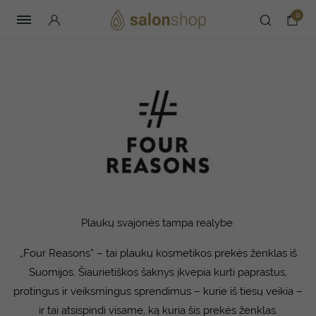
0
Plaukų svajonės tampa realybe.
„Four Reasons“ – tai plaukų kosmetikos prekės ženklas iš
Suomijos. Šiaurietiškos šaknys įkvepia kurti paprastus,
protingus ir veiksmingus sprendimus – kurie iš tiesų veikia –
ir tai atsispindi visame, ką kuria šis prekės ženklas.